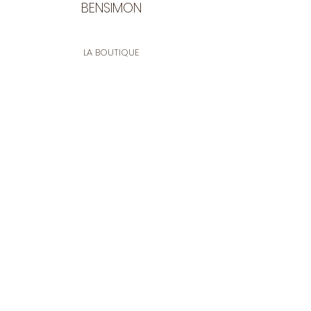
BENSIMON
LA BOUTIQUE
Ouverte du lundi au vendredi
de 9:30 à 12:30 et de 14:00 à 17:00
26 rue Francis de Pressensé
13001 Marseille
CONTACT
Tel.
04 91 90 18 89
tissusbensimon@gmail.com