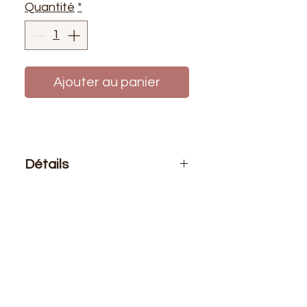
Quantité
*
Ajouter au panier
Détails
Le prix affiché :
1 mètre de tissu
Composition
: 100% Polyester
Laize
: 1m63
G/m2
: 145