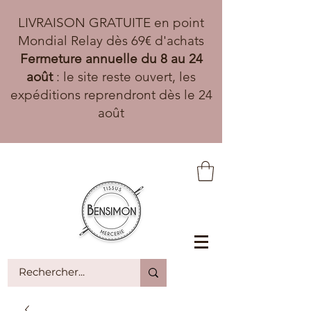
LIVRAISON GRATUITE en point
Mondial Relay dès 69€ d'achats
Fermeture annuelle du 8 au 24
août
: le site reste ouvert, les
expéditions reprendront dès le 24
août