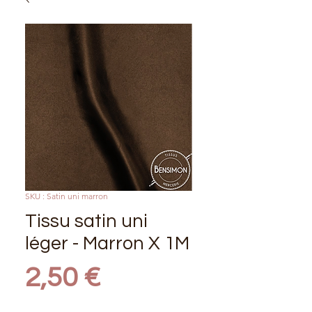
SKU : Satin uni marron
Tissu satin uni
léger - Marron X 1M
Prix
2,50 €