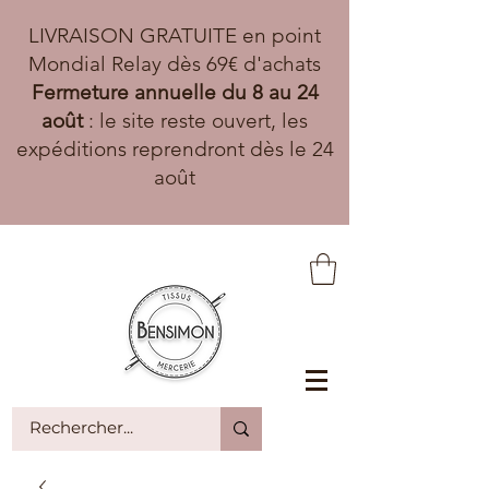
LIVRAISON GRATUITE en point
Mondial Relay dès 69€ d'achats
Fermeture annuelle du 8 au 24
août
: le site reste ouvert, les
expéditions reprendront dès le 24
août