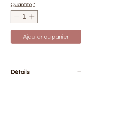
Quantité
*
Ajouter au panier
Détails
Le prix affiché
: 0,50 mère de tissu.
Si vous voulez 1 mètre de ce tissu
vous devez choisir 2 quantités.
Composition
: 60% Coton 40%
Polyester
Laize
: 1m40