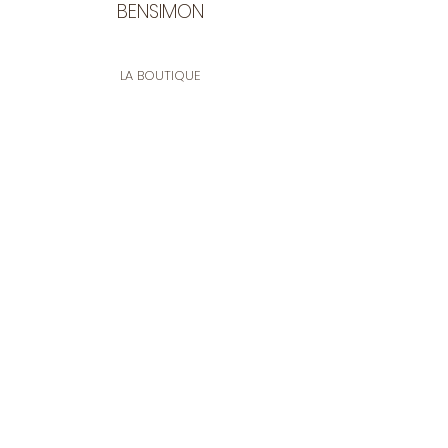
BENSIMON
LA BOUTIQUE
Ouverte du lundi au vendredi
de 9:30 à 12:30 et de 14:00 à 17:00
26 rue Francis de Pressensé
13001 Marseille
CONTACT
Tel.
04 91 90 18 89
tissusbensimon@gmail.com