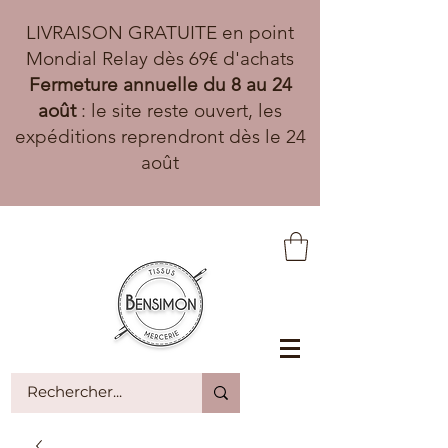
LIVRAISON GRATUITE en point
Mondial Relay dès 69€ d'achats
Fermeture annuelle du 8 au 24
août
: le site reste ouvert, les
expéditions reprendront dès le 24
août