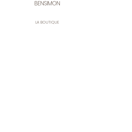
BENSIMON
LA BOUTIQUE
Ouverte du lundi au vendredi
de 9:30 à 12:30 et de 14:00 à 17:00
26 rue Francis de Pressensé
13001 Marseille
CONTACT
Tel.
04 91 90 18 89
tissusbensimon@gmail.com