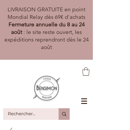
LIVRAISON GRATUITE en point
Mondial Relay dès 69€ d'achats
Fermeture annuelle du 8 au 24
août
: le site reste ouvert, les
expéditions reprendront dès le 24
août