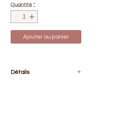
Quantité
*
Ajouter au panier
Détails
Le prix affiché :
0,50 mètre de tissu.
Si vous voulez 1 mètre de ce tissu
vous devez choisir 2 quantités
Composition
: 100% Coton
Laize
: 1m50