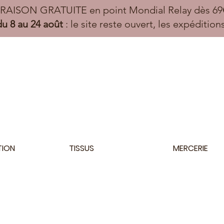
VRAISON GRATUITE en point Mondial Relay dès 69€
u 8 au 24 août
: le site reste ouvert, les expéditio
TION
TISSUS
MERCERIE