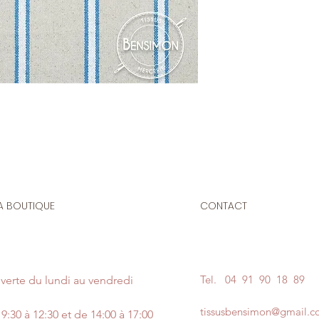
Le prix affiché :
0,50
mètre de ce tissu vo
Composition
: 100%
Laize
: 1m50
G/m2
: 600
Apportez du caractè
projets avec notre t
D’une qualité except
par sa texture dens
A BOUTIQUE
CONTACT
élégantes, idéales po
affirmé.
Tissu idéal pour la r
Rideaux lourds et o
Tel.
04 91 90 18 89
verte du lundi au vendredi
Housses de coussin
Tapis, cabas ou sacs
tissusbensimon@gmail.
Revêtement de mobi
9:30 à 12:30 et de 14:00 à 17:00