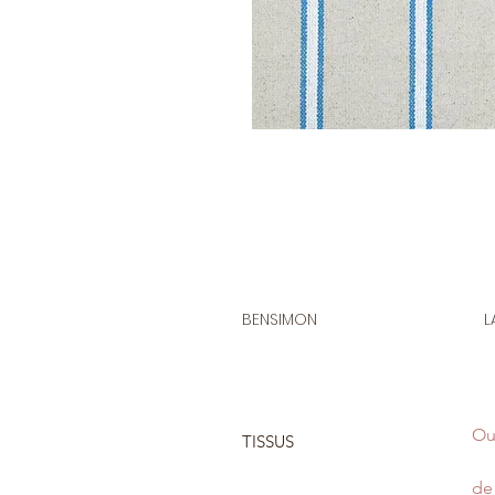
BENSIMON
L
Ou
TISSUS
de 