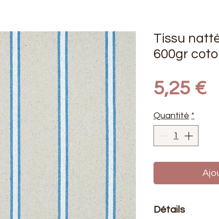
Tissu natté
600gr coto
P
5,25 €
Quantité
*
Ajo
Détails