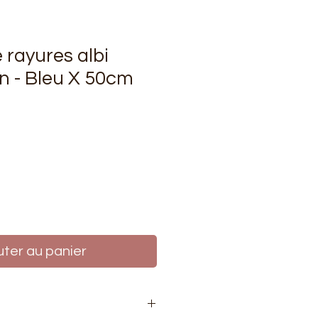
 rayures albi
n - Bleu X 50cm
rix
uter au panier