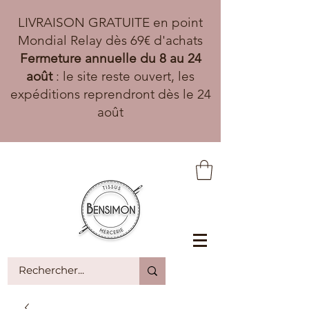
LIVRAISON GRATUITE en point
Mondial Relay dès 69€ d'achats
Fermeture annuelle du 8 au 24
août
: le site reste ouvert, les
expéditions reprendront dès le 24
août