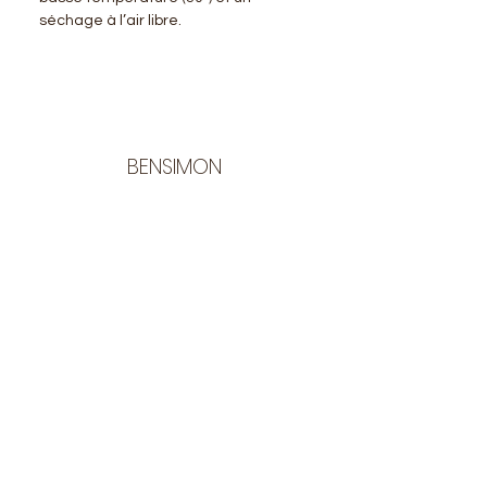
séchage à l’air libre.
BENSIMON
LA BOUTIQUE
Ouverte du lundi au vendredi
de 9:30 à 12:30 et de 14:00 à 17:00
26 rue Francis de Pressensé
13001 Marseille