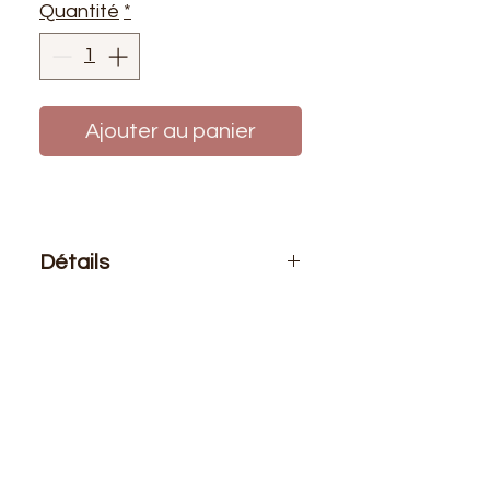
Quantité
*
Ajouter au panier
Détails
Le prix affiché :
0,50 mètre de tissu.
Si vous voulez 1 mètre de ce tissu
vous devez choisir 2 quantités
Composition
: 100% Polyester
Laize
: 1m50