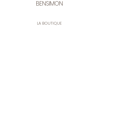
BENSIMON
LA BOUTIQUE
Ouverte du lundi au vendredi
de 9:30 à 12:30 et de 14:00 à 17:00
26 rue Francis de Pressensé
13001 Marseille
CONTACT
Tel.
04 91 90 18 89
tissusbensimon@gmail.com