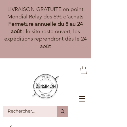
LIVRAISON GRATUITE en point
Mondial Relay dès 69€ d'achats
Fermeture annuelle du 8 au 24
août
: le site reste ouvert, les
expéditions reprendront dès le 24
août