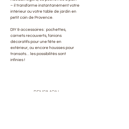
– il transforme instantanément votre
intérieur ou votre table de jardin en
petit coin de Provence.
DIY & accessoires : pochettes,
carnets recouverts, fanions
décoratifs pour une fête en
extérieur, ou encore housses pour
transats… les possibilités sont
infinies !
BENSIMON
LA BOUTIQUE
Ouverte du lundi au vendredi