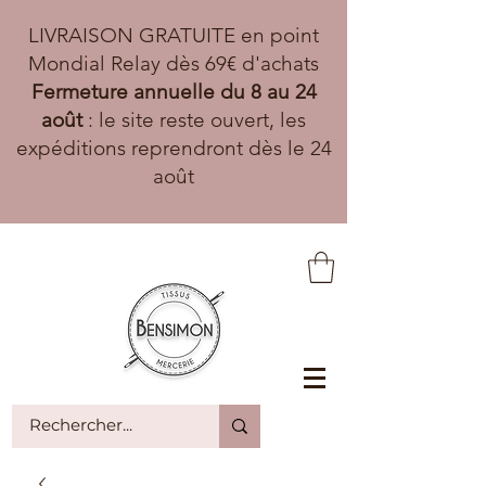
LIVRAISON GRATUITE en point
Mondial Relay dès 69€ d'achats
Fermeture annuelle du 8 au 24
août
: le site reste ouvert, les
expéditions reprendront dès le 24
août