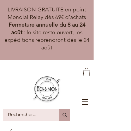
LIVRAISON GRATUITE en point
Mondial Relay dès 69€ d'achats
Fermeture annuelle du 8 au 24
août
: le site reste ouvert, les
expéditions reprendront dès le 24
août