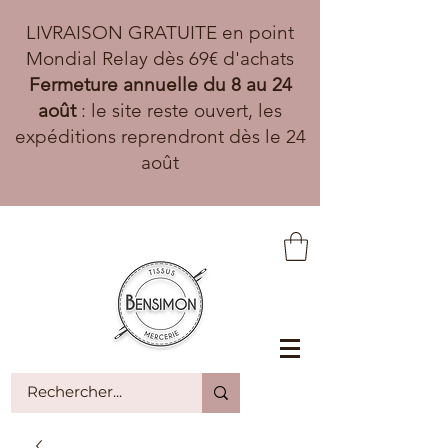
LIVRAISON GRATUITE en point
Mondial Relay dès 69€ d'achats
Fermeture annuelle du 8 au 24
août
: le site reste ouvert, les
expéditions reprendront dès le 24
août