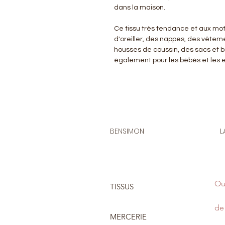
dans la maison.
Ce tissu très tendance et aux motif
d'oreiller, des nappes, des vêteme
housses de coussin, des sacs et bi
également pour les bébés et les e
BENSIMON
L
Ou
TISSUS
de 
MERCERIE