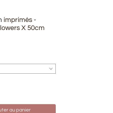
n imprimés -
flowers X 50cm
rix
uter au panier