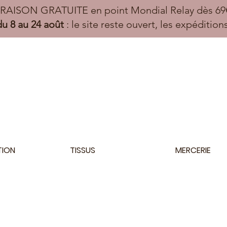
VRAISON GRATUITE en point Mondial Relay dès 69€
u 8 au 24 août
: le site reste ouvert, les expéditio
TION
TISSUS
MERCERIE