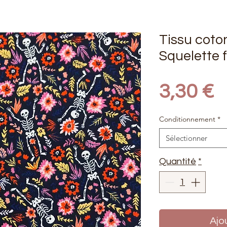
Tissu coto
Squelette 
P
3,30 €
Conditionnement
*
Sélectionner
Quantité
*
Ajo