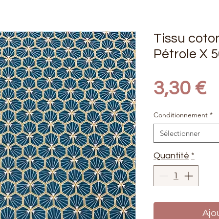
Tissu coto
Pétrole X 
P
3,30 €
Conditionnement
*
Sélectionner
Quantité
*
Ajo