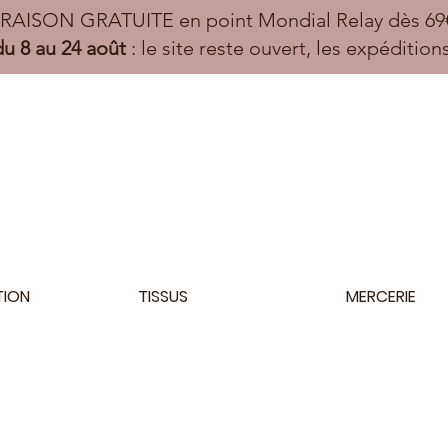
VRAISON GRATUITE en point Mondial Relay dès 69€
u 8 au 24 août
: le site reste ouvert, les expéditio
TION
TISSUS
MERCERIE