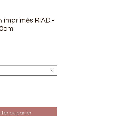
n imprimés RIAD -
50cm
rix
uter au panier