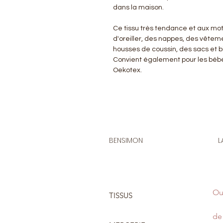
dans la maison.
Ce tissu très tendance et aux motif
d'oreiller, des nappes, des vêteme
housses de coussin, des sacs et bi
Convient également pour les bébés
Oekotex.
BENSIMON
L
Ou
TISSUS
de 