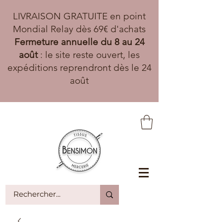
LIVRAISON GRATUITE en point
Mondial Relay dès 69€ d'achats
Fermeture annuelle du 8 au 24
août
: le site reste ouvert, les
expéditions reprendront dès le 24
août