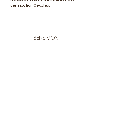
certification Oekotex.
BENSIMON
LA BOUTIQUE
Ouverte du lundi au vendredi
de 9:30 à 12:30 et de 14:00 à 17:00
26 rue Francis de Pressensé
13001 Marseille