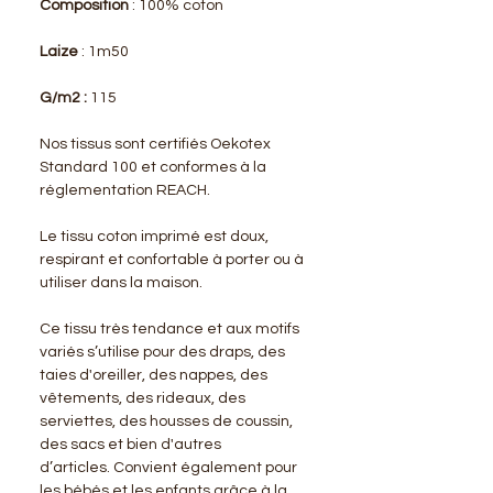
Composition
: 100% coton
Laize
: 1m50
G/m2 :
115
Nos tissus sont certifiés Oekotex
Standard 100 et conformes à la
réglementation REACH.
Le tissu coton imprimé est doux,
respirant et confortable à porter ou à
utiliser dans la maison.
Ce tissu très tendance et aux motifs
variés s’utilise pour des draps, des
taies d'oreiller, des nappes, des
vêtements, des rideaux, des
serviettes, des housses de coussin,
des sacs et bien d'autres
d’articles. Convient également pour
les bébés et les enfants grâce à la