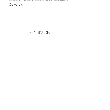
Oekotex.
BENSIMON
LA BOUTIQUE
Ouverte du lundi au vendredi
de 9:30 à 12:30 et de 14:00 à 17:00
26 rue Francis de Pressensé
13001 Marseille