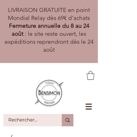
LIVRAISON GRATUITE en point
Mondial Relay dès 69€ d'achats
Fermeture annuelle du 8 au 24
août
: le site reste ouvert, les
expéditions reprendront dès le 24
août