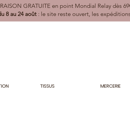
VRAISON GRATUITE en point Mondial Relay dès 69€
u 8 au 24 août
: le site reste ouvert, les expéditio
TION
TISSUS
MERCERIE