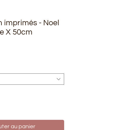
n imprimés - Noel
ce X 50cm
rix
uter au panier