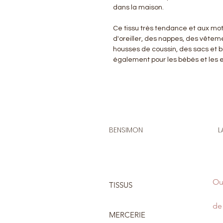
dans la maison.
Ce tissu très tendance et aux motif
d'oreiller, des nappes, des vêteme
housses de coussin, des sacs et bi
également pour les bébés et les e
BENSIMON
L
Ou
TISSUS
de 
MERCERIE