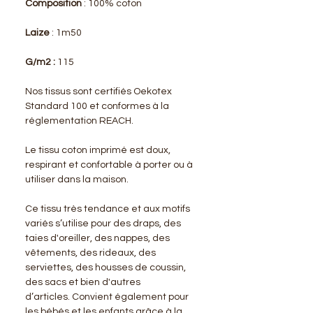
Composition
: 100% coton
Laize
: 1m50
G/m2 :
115
Nos tissus sont certifiés Oekotex
Standard 100 et conformes à la
réglementation REACH.
Le tissu coton imprimé est doux,
respirant et confortable à porter ou à
utiliser dans la maison.
Ce tissu très tendance et aux motifs
variés s’utilise pour des draps, des
taies d'oreiller, des nappes, des
vêtements, des rideaux, des
serviettes, des housses de coussin,
des sacs et bien d'autres
d’articles. Convient également pour
les bébés et les enfants grâce à la