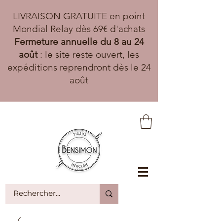
LIVRAISON GRATUITE en point
Mondial Relay dès 69€ d'achats
Fermeture annuelle du 8 au 24
août
: le site reste ouvert, les
expéditions reprendront dès le 24
août