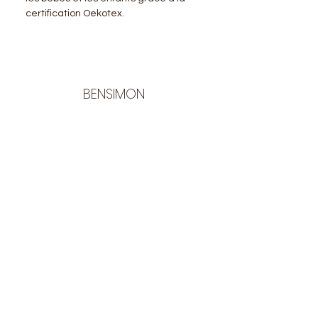
certification Oekotex.
BENSIMON
LA BOUTIQUE
Ouverte du lundi au vendredi
de 9:30 à 12:30 et de 14:00 à 17:00
26 rue Francis de Pressensé
13001 Marseille