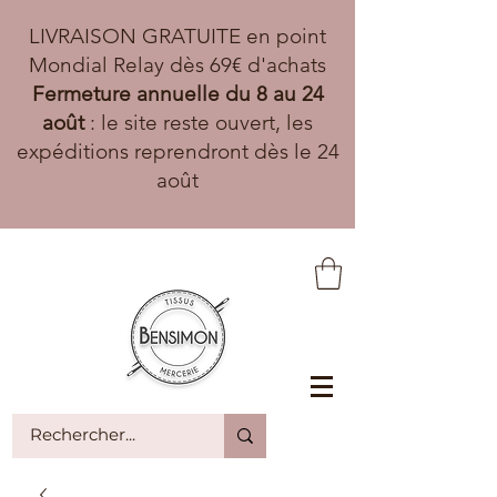
LIVRAISON GRATUITE en point
Mondial Relay dès 69€ d'achats
Fermeture annuelle du 8 au 24
août
: le site reste ouvert, les
expéditions reprendront dès le 24
août