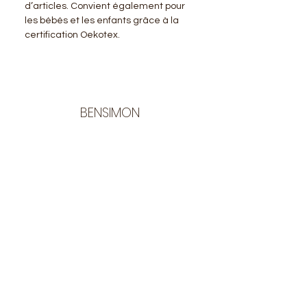
d’articles. Convient également pour
les bébés et les enfants grâce à la
certification Oekotex.
BENSIMON
LA BOUTIQUE
Ouverte du lundi au vendredi
de 9:30 à 12:30 et de 14:00 à 17:00
26 rue Francis de Pressensé
13001 Marseille