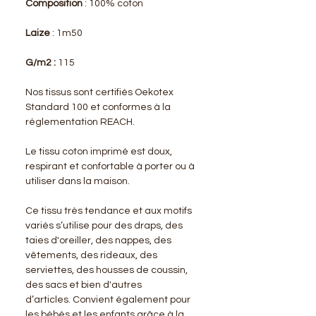
Composition
: 100% coton
Laize
: 1m50
G/m2 :
115
Nos tissus sont certifiés Oekotex
Standard 100 et conformes à la
réglementation REACH.
Le tissu coton imprimé est doux,
respirant et confortable à porter ou à
utiliser dans la maison.
Ce tissu très tendance et aux motifs
variés s’utilise pour des draps, des
taies d'oreiller, des nappes, des
vêtements, des rideaux, des
serviettes, des housses de coussin,
des sacs et bien d'autres
d’articles. Convient également pour
les bébés et les enfants grâce à la