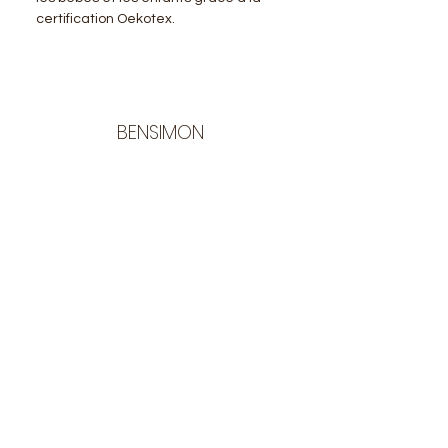
certification Oekotex.
BENSIMON
LA BOUTIQUE
Ouverte du lundi au vendredi
de 9:30 à 12:30 et de 14:00 à 17:00
26 rue Francis de Pressensé
13001 Marseille