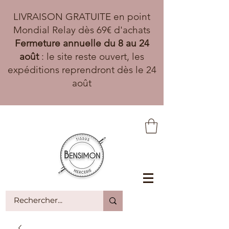
LIVRAISON GRATUITE en point
Mondial Relay dès 69€ d'achats
Fermeture annuelle du 8 au 24
août
: le site reste ouvert, les
expéditions reprendront dès le 24
août