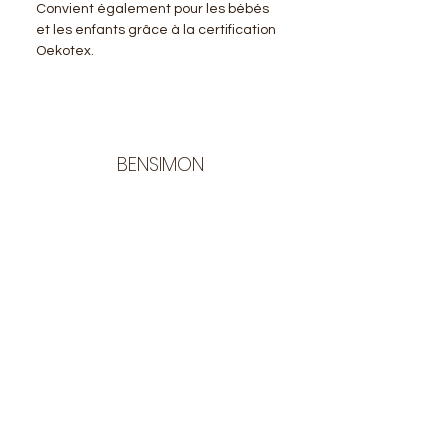
Convient également pour les bébés
et les enfants grâce à la certification
Oekotex.
BENSIMON
LA BOUTIQUE
Ouverte du lundi au vendredi
de 9:30 à 12:30 et de 14:00 à 17:00
26 rue Francis de Pressensé
13001 Marseille