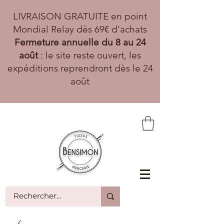
LIVRAISON GRATUITE en point
Mondial Relay dès 69€ d'achats
Fermeture annuelle du 8 au 24
août
: le site reste ouvert, les
expéditions reprendront dès le 24
août