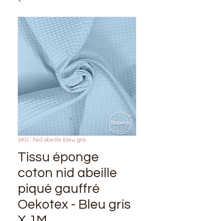
SKU : Nid abeille bleu gris
Tissu éponge
coton nid abeille
piqué gauffré
Oekotex - Bleu gris
X 1M