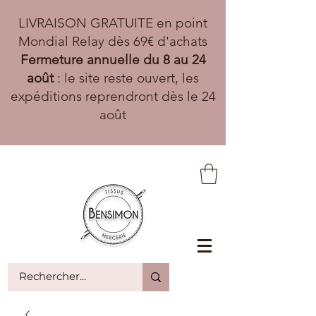
LIVRAISON GRATUITE en point
Mondial Relay dès 69€ d'achats
Fermeture annuelle du 8 au 24
août
: le site reste ouvert, les
expéditions reprendront dès le 24
août