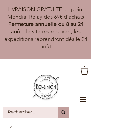
LIVRAISON GRATUITE en point
Mondial Relay dès 69€ d'achats
Fermeture annuelle du 8 au 24
août
: le site reste ouvert, les
expéditions reprendront dès le 24
août