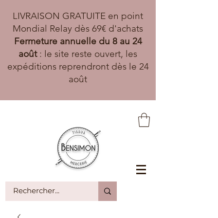
LIVRAISON GRATUITE en point
Mondial Relay dès 69€ d'achats
Fermeture annuelle du 8 au 24
août
: le site reste ouvert, les
expéditions reprendront dès le 24
août