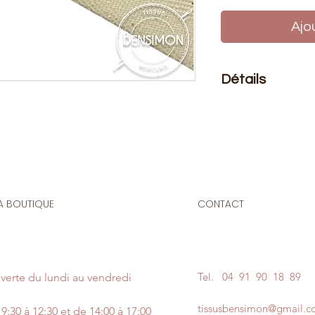
Ajo
Détails
Le prix affiché :
1 mè
mètres
Composition
: 100%
Souple et résistante,
réalisation d'attac
A BOUTIQUE
CONTACT
Vous avez la possib
sergé soit au mètre 
mètres etc.) soit en
avantageux).
Tel.
04 91 90 18 89
verte du lundi au vendredi
tissusbensimon@gmail.
9:30 à 12:30 et de 14:00 à 17:00