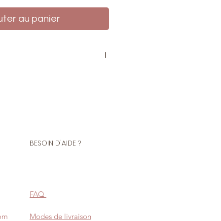
uter au panier
tre de sergé ou au rouleau 50
 Coton
 elle est idéale pour la
hes.
BESOIN D'AIDE ?
ilité de commander le ruban de
(saisissez 1 pour 1 mètre, 2 pour 2
 rouleau de 50 mètres (prix plus
FAQ
com
Modes de livraison