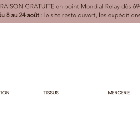
VRAISON GRATUITE en point Mondial Relay dès 69€
u 8 au 24 août
: le site reste ouvert, les expéditio
TION
TISSUS
MERCERIE