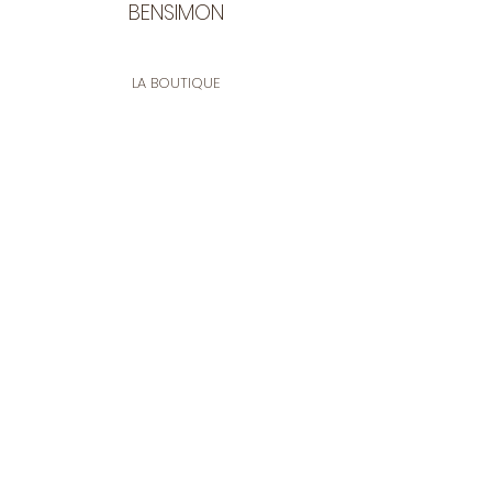
BENSIMON
LA BOUTIQUE
Ouverte du lundi au vendredi
de 9:30 à 12:30 et de 14:00 à 17:00
26 rue Francis de Pressensé
13001 Marseille
CONTACT
Tel.
04 91 90 18 89
tissusbensimon@gmail.com