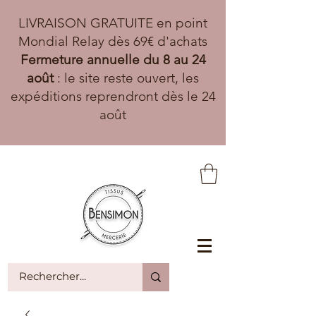
LIVRAISON GRATUITE en point
Mondial Relay dès 69€ d'achats
Fermeture annuelle du 8 au 24
août
: le site reste ouvert, les
expéditions reprendront dès le 24
août