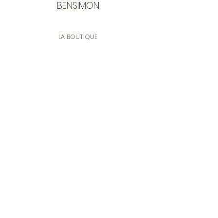
BENSIMON
LA BOUTIQUE
Ouverte du lundi au vendredi
de 9:30 à 12:30 et de 14:00 à 17:00
26 rue Francis de Pressensé
13001 Marseille
CONTACT
Tel.
04 91 90 18 89
tissusbensimon@gmail.com