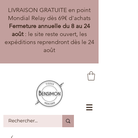
LIVRAISON GRATUITE en point
Mondial Relay dès 69€ d'achats
Fermeture annuelle du 8 au 24
août
: le site reste ouvert, les
expéditions reprendront dès le 24
août