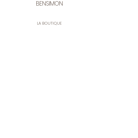
BENSIMON
LA BOUTIQUE
Ouverte du lundi au vendredi
de 9:30 à 12:30 et de 14:00 à 17:00
26 rue Francis de Pressensé
13001 Marseille
CONTACT
Tel.
04 91 90 18 89
tissusbensimon@gmail.com