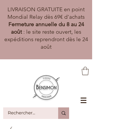
LIVRAISON GRATUITE en point
Mondial Relay dès 69€ d'achats
Fermeture annuelle du 8 au 24
août
: le site reste ouvert, les
expéditions reprendront dès le 24
août