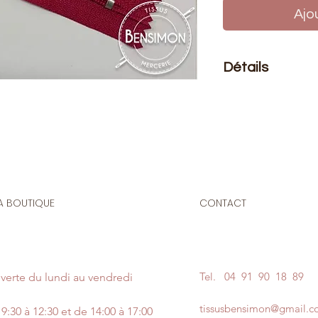
Ajo
Détails
Le prix affiché :
1 fe
Composition
: 100% 
Taille
: 3mm
Fermeture en nylon 
A BOUTIQUE
CONTACT
3mm non séparabl
Origine : Espagne
N'hésitez pas à no
couleur de votre fil 
un message en pie
Tel.
04 91 90 18 89
verte du lundi au vendredi
Notez que les bains
des variations de co
tissusbensimon@gmail.
9:30 à 12:30 et de 14:00 à 17:00
Si nous n'avons pas