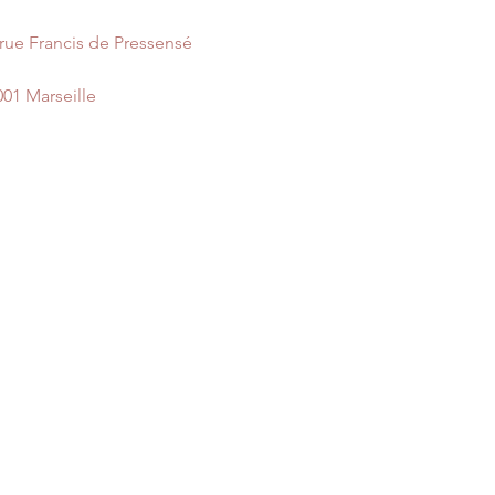
nous vous enverrons 
 rue Francis de Pressensé
001 Marseille