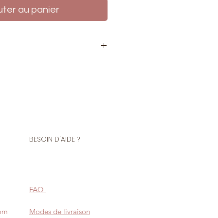
uter au panier
rmeture
polyester
de très bonne qualité, maille de
BESOIN D'AIDE ?
e
us demander d'accorder la
à celle de votre tissu en laissant
d de votre commande.
FAQ
 de teintures peuvent entrainer
uleurs.
com
Modes de livraison
 la taille commandée en stock,