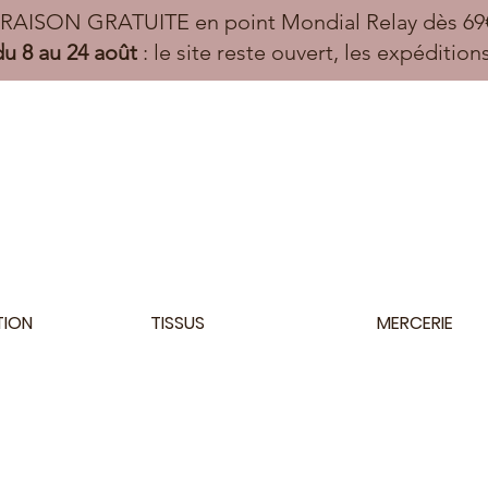
VRAISON GRATUITE en point Mondial Relay dès 69€
u 8 au 24 août
: le site reste ouvert, les expéditio
TION
TISSUS
MERCERIE