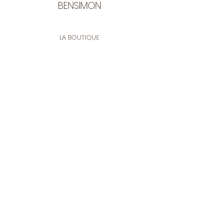
BENSIMON
LA BOUTIQUE
Ouverte du lundi au vendredi
de 9:30 à 12:30 et de 14:00 à 17:00
26 rue Francis de Pressensé
13001 Marseille
CONTACT
Tel.
04 91 90 18 89
tissusbensimon@gmail.com