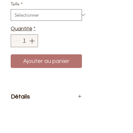
Taille
*
Quantité
*
Ajouter au panier
Détails
Le prix affiché :
1 fermeture
Composition
: 100% polyester