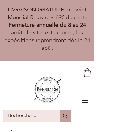
LIVRAISON GRATUITE en point
Mondial Relay dès 69€ d'achats
Fermeture annuelle du 8 au 24
août
: le site reste ouvert, les
expéditions reprendront dès le 24
août