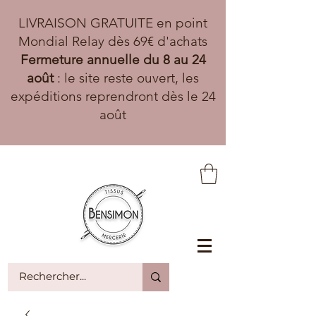
LIVRAISON GRATUITE en point
Mondial Relay dès 69€ d'achats
Fermeture annuelle du 8 au 24
août
: le site reste ouvert, les
expéditions reprendront dès le 24
août