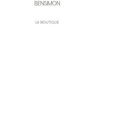
BENSIMON
LA BOUTIQUE
Ouverte du lundi au vendredi
de 9:30 à 12:30 et de 14:00 à 17:00
26 rue Francis de Pressensé
13001 Marseille
CONTACT
Tel.
04 91 90 18 89
tissusbensimon@gmail.com