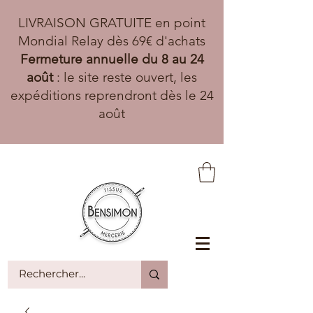
LIVRAISON GRATUITE en point
Mondial Relay dès 69€ d'achats
Fermeture annuelle du 8 au 24
août
: le site reste ouvert, les
expéditions reprendront dès le 24
août