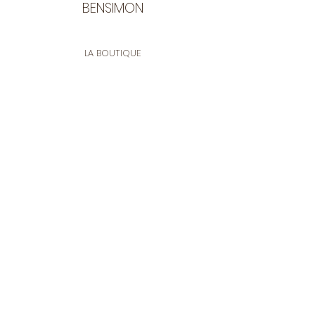
BENSIMON
LA BOUTIQUE
Ouverte du lundi au vendredi
de 9:30 à 12:30 et de 14:00 à 17:00
26 rue Francis de Pressensé
13001 Marseille
CONTACT
Tel.
04 91 90 18 89
tissusbensimon@gmail.com