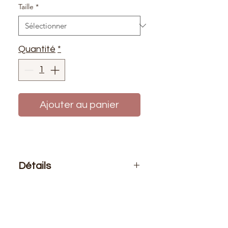
Taille
*
Quantité
*
Ajouter au panier
Détails
Le prix affiché :
1 fermeture
Composition
: 100% polyester