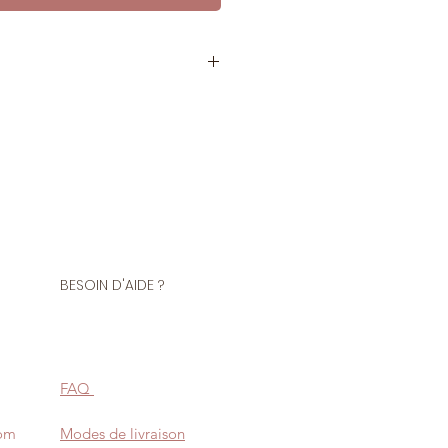
rmeture
polyester
onne qualité, maille de 5mm
BESOIN D'AIDE ?
us demander d'accorder la
meture à celle de votre tissu en
e en pied de votre commande.
 de teintures peuvent entrainer
FAQ
uleurs.
 la taille commandée en stock,
com
Modes de livraison
la taille au dessus.