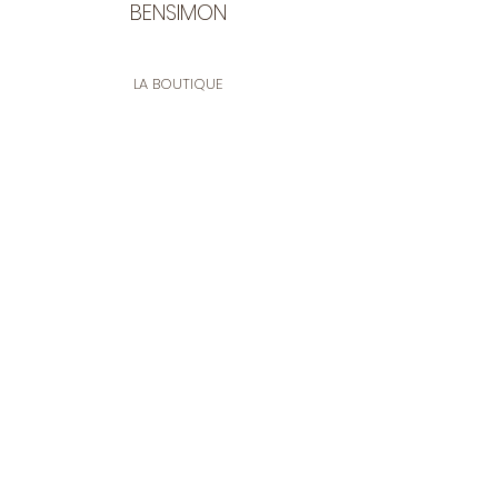
BENSIMON
LA BOUTIQUE
Ouverte du lundi au vendredi
de 9:30 à 12:30 et de 14:00 à 17:00
26 rue Francis de Pressensé
13001 Marseille
CONTACT
Tel.
04 91 90 18 89
tissusbensimon@gmail.com