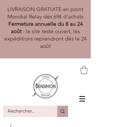
LIVRAISON GRATUITE en point
Mondial Relay dès 69€ d'achats
Fermeture annuelle du 8 au 24
août
: le site reste ouvert, les
expéditions reprendront dès le 24
août