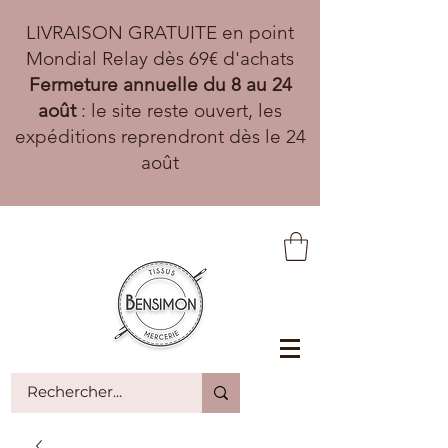
LIVRAISON GRATUITE en point
Mondial Relay dès 69€ d'achats
Fermeture annuelle du 8 au 24
août
: le site reste ouvert, les
expéditions reprendront dès le 24
août