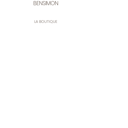
BENSIMON
LA BOUTIQUE
Ouverte du lundi au vendredi
de 9:30 à 12:30 et de 14:00 à 17:00
26 rue Francis de Pressensé
13001 Marseille
CONTACT
Tel.
04 91 90 18 89
tissusbensimon@gmail.com