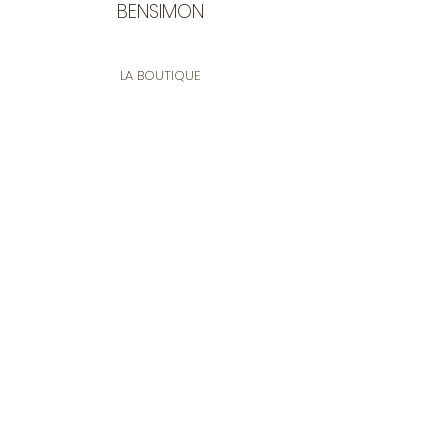
BENSIMON
LA BOUTIQUE
Ouverte du lundi au vendredi
de 9:30 à 12:30 et de 14:00 à 17:00
26 rue Francis de Pressensé
13001 Marseille
CONTACT
Tel.
04 91 90 18 89
tissusbensimon@gmail.com