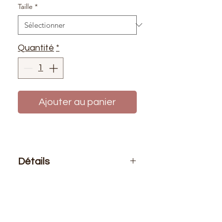
Taille
*
Quantité
*
Ajouter au panier
Détails
Le prix affiché :
1 fermeture
Composition
: 100% polyester