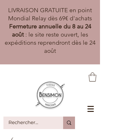
LIVRAISON GRATUITE en point
Mondial Relay dès 69€ d'achats
Fermeture annuelle du 8 au 24
août
: le site reste ouvert, les
expéditions reprendront dès le 24
août