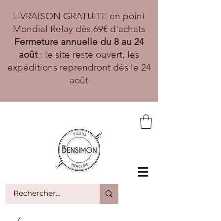
LIVRAISON GRATUITE en point
Mondial Relay dès 69€ d'achats
Fermeture annuelle du 8 au 24
août
: le site reste ouvert, les
expéditions reprendront dès le 24
août