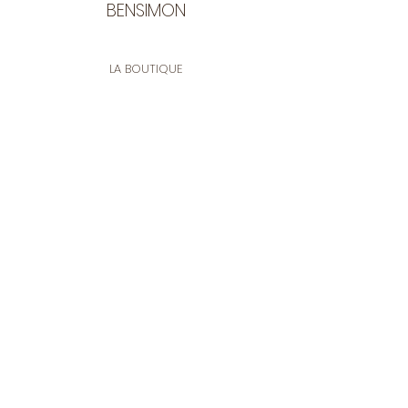
BENSIMON
LA BOUTIQUE
Ouverte du lundi au vendredi
de 9:30 à 12:30 et de 14:00 à 17:00
26 rue Francis de Pressensé
13001 Marseille
CONTACT
Tel.
04 91 90 18 89
tissusbensimon@gmail.com