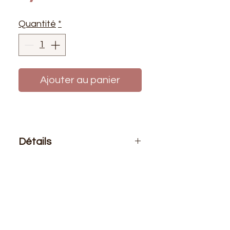
Quantité
*
Ajouter au panier
Détails
Le prix affiché :
1 fermeture
Composition
: 100% polyester
Taille
: 5mm
Fermeture en métal de très bonne