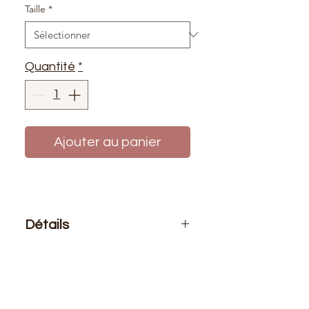
Taille
*
Quantité
*
Ajouter au panier
Détails
Le prix affiché :
1 fermeture
Composition
: 100% polyester