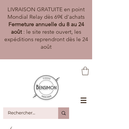
LIVRAISON GRATUITE en point
Mondial Relay dès 69€ d'achats
Fermeture annuelle du 8 au 24
août
: le site reste ouvert, les
expéditions reprendront dès le 24
août