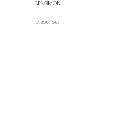
BENSIMON
LA BOUTIQUE
Ouverte du lundi au vendredi
de 9:30 à 12:30 et de 14:00 à 17:00
26 rue Francis de Pressensé
13001 Marseille
CONTACT
Tel.
04 91 90 18 89
tissusbensimon@gmail.com