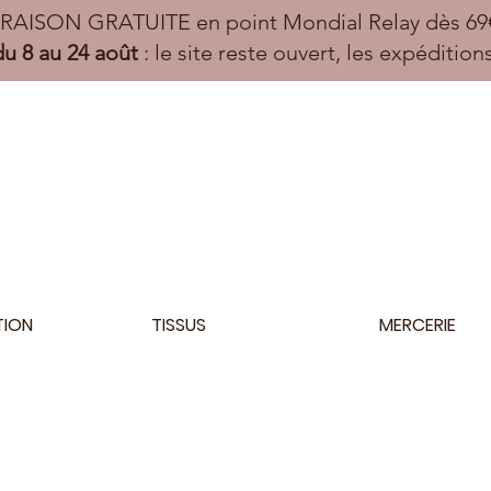
VRAISON GRATUITE en point Mondial Relay dès 69€
u 8 au 24 août
: le site reste ouvert, les expéditio
TION
TISSUS
MERCERIE