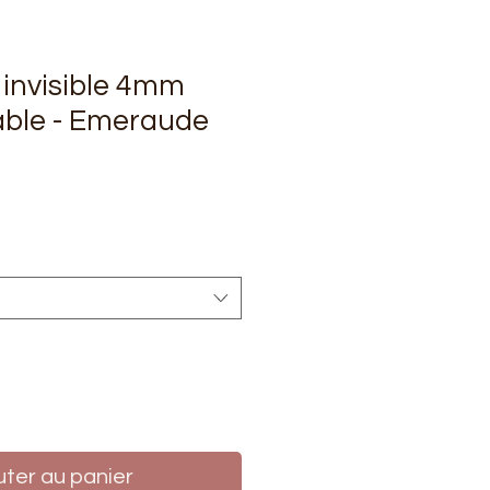
invisible 4mm
able - Emeraude
rix
uter au panier