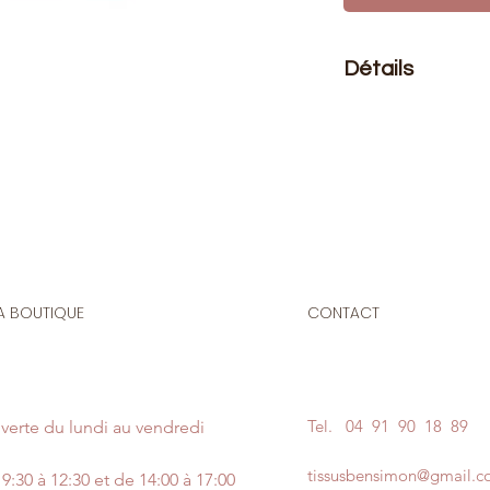
Détails
Le prix affiché :
1 fe
Composition
: 100% 
Taille
: 4mm
Fermeture en nylon i
maille de 4mm non 
Origine : Espagne
A BOUTIQUE
CONTACT
N'hésitez pas à no
couleur de votre fer
laissant un messag
Notez que les bains
Tel.
04 91 90 18 89
verte du lundi au vendredi
des variations de co
Si nous n'avons pas
tissusbensimon@gmail.
nous vous enverrons 
9:30 à 12:30 et de 14:00 à 17:00