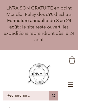
LIVRAISON GRATUITE en point
Mondial Relay dès 69€ d'achats
Fermeture annuelle du 8 au 24
août
: le site reste ouvert, les
expéditions reprendront dès le 24
août