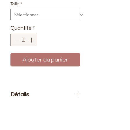
Taille
*
Quantité
*
Ajouter au panier
Détails
Le prix affiché :
1 fermeture
Composition
: 100% nylon