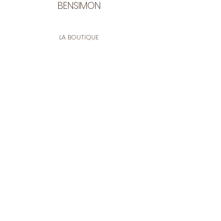
BENSIMON
LA BOUTIQUE
Ouverte du lundi au vendredi
de 9:30 à 12:30 et de 14:00 à 17:00
26 rue Francis de Pressensé
13001 Marseille
CONTACT
Tel.
04 91 90 18 89
tissusbensimon@gmail.com