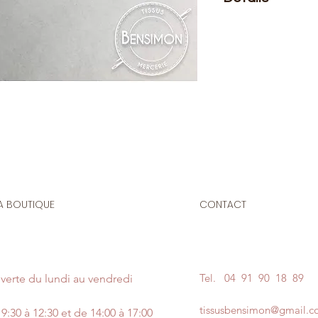
Le prix affiché :
pour
Composition
: 100% 
Laize
: 75 cm
G/m2
: 60
Nos tissus sont cer
conformes à la régl
L'entoilage thermoco
A BOUTIQUE
CONTACT
permet de renforcer
Placer le côté rugue
votre étoffe, recouv
fer à repasser pend
Tel.
04 91 90 18 89
verte du lundi au vendredi
Lavable jusqu’à 60°
tissusbensimon@gmail.
9:30 à 12:30 et de 14:00 à 17:00