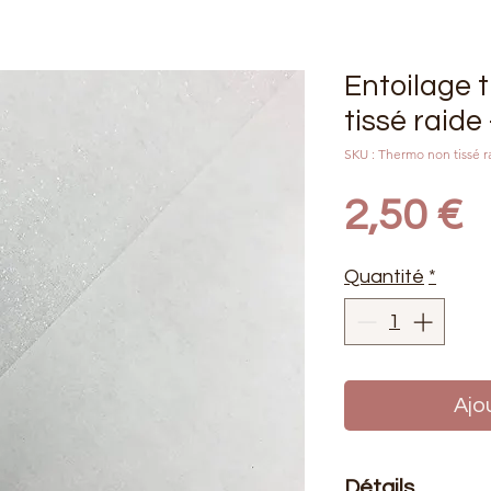
Entoilage 
tissé raide
SKU : Thermo non tissé r
P
2,50 €
Quantité
*
Ajo
Détails