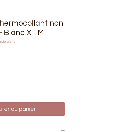
thermocollant non
 - Blanc X 1M
aide blanc
rix
uter au panier