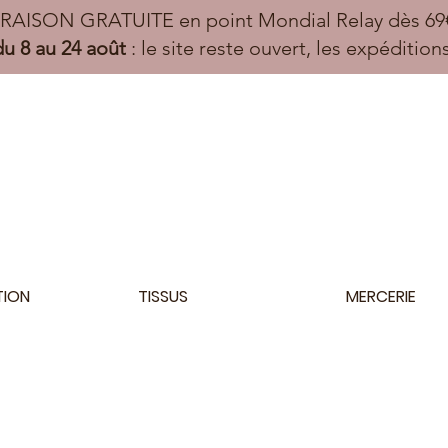
VRAISON GRATUITE en point Mondial Relay dès 69€
u 8 au 24 août
: le site reste ouvert, les expéditio
TION
TISSUS
MERCERIE