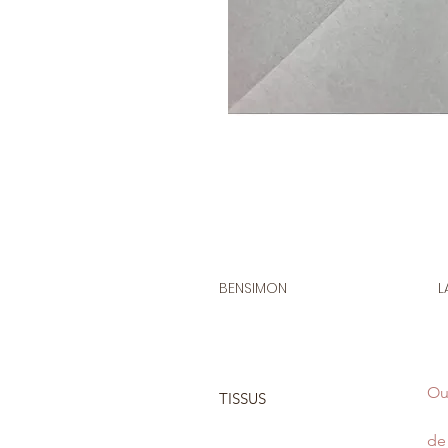
BENSIMON
L
Ou
TISSUS
de 