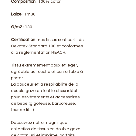
Composition
: 100% coton
Laize
: 1m30
G/m2 :
130
Certification
: nos tissus sont certifiés
Oekotex Standard 100 et conformes
à la réglementation REACH.
Tissu extrêmement doux et léger,
agréable au touché et confortable à
porter.
La douceur et la respirabilité de la
double gaze en font le choix idéal
pour les vêtements et accessoires
de bébé (gigoteuse, barboteuse,
tour de lit…)
Découvrez notre magnifique
collection de tissus en double gaze
de coton uni et imprimé, parfaits