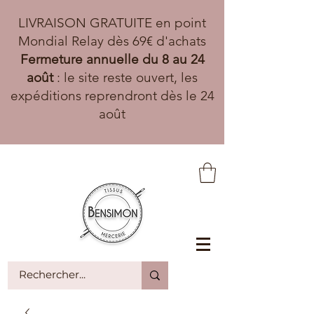
LIVRAISON GRATUITE en point
Mondial Relay dès 69€ d'achats
Fermeture annuelle du 8 au 24
août
: le site reste ouvert, les
expéditions reprendront dès le 24
août