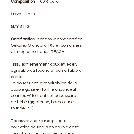
Composition
: 100% coton
Laize
: 1m30
G/m2 :
130
Certification
: nos tissus sont certifiés
Oekotex Standard 100 et conformes
à la réglementation REACH.
Tissu extrêmement doux et léger,
agréable au touché et confortable à
porter.
La douceur et la respirabilité de la
double gaze en font le choix idéal
pour les vêtements et accessoires
de bébé (gigoteuse, barboteuse,
tour de lit…)
Découvrez notre magnifique
collection de tissus en double gaze
de coton uni et imprimé, parfaits