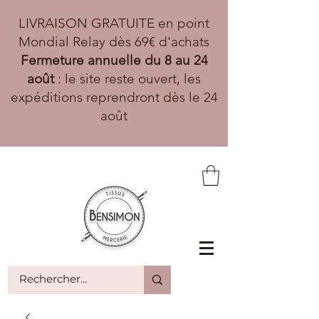
LIVRAISON GRATUITE en point
Mondial Relay dès 69€ d'achats
Fermeture annuelle du 8 au 24
août
: le site reste ouvert, les
expéditions reprendront dès le 24
août