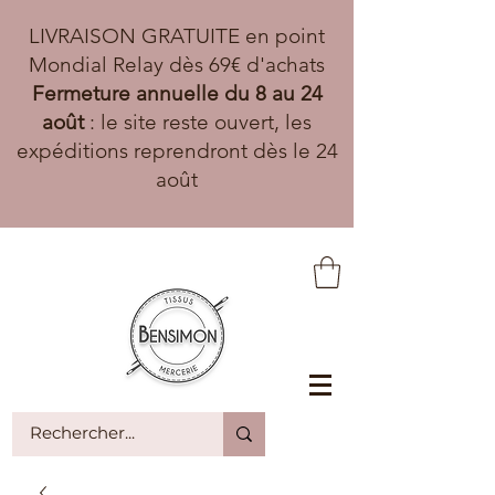
LIVRAISON GRATUITE en point
Mondial Relay dès 69€ d'achats
Fermeture annuelle du 8 au 24
août
: le site reste ouvert, les
expéditions reprendront dès le 24
août