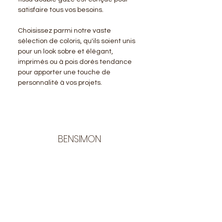
satisfaire tous vos besoins.
Choisissez parmi notre vaste
sélection de coloris, qu'ils soient unis
pour un look sobre et élégant,
imprimés ou à pois dorés tendance
pour apporter une touche de
personnalité à vos projets.
BENSIMON
LA BOUTIQUE
Ouverte du lundi au vendredi
de 9:30 à 12:30 et de 14:00 à 17:00