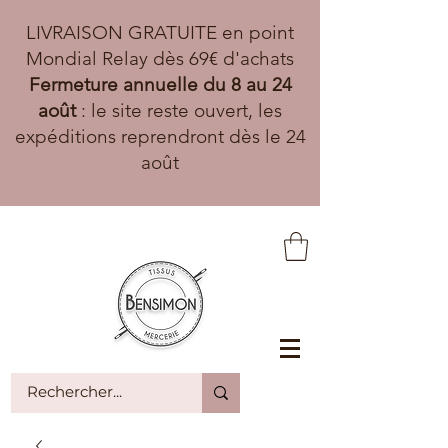
LIVRAISON GRATUITE en point
Mondial Relay dès 69€ d'achats
Fermeture annuelle du 8 au 24
août
: le site reste ouvert, les
expéditions reprendront dès le 24
août