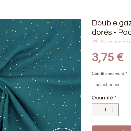
Double gaz
dorés - Pa
SKU : Double gaze pois 
P
3,75 €
Conditionnement
*
Sélectionner
Quantité
*