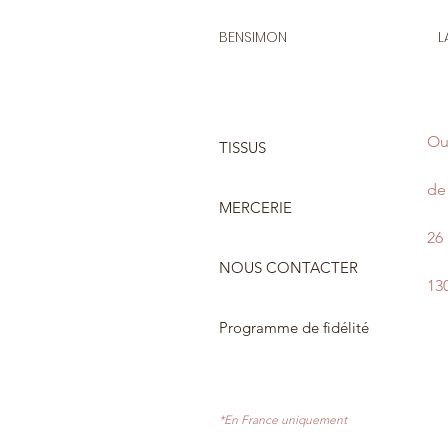
BENSIMON
L
Ou
TISSUS
de 
MERCERIE
26
NOUS CONTACTER
13
Programme de fidélité
*En France uniquement