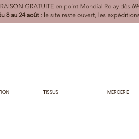
VRAISON GRATUITE en point Mondial Relay dès 69€
u 8 au 24 août
: le site reste ouvert, les expéditio
TION
TISSUS
MERCERIE