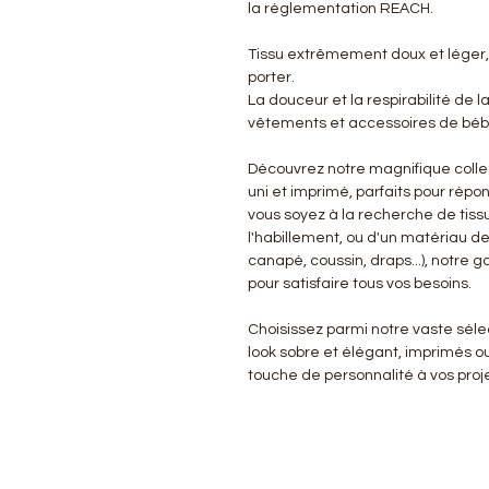
la réglementation REACH.
Tissu extrêmement doux et léger,
porter.
La douceur et la respirabilité de l
vêtements et accessoires de bébé
Découvrez notre magnifique colle
uni et imprimé, parfaits pour répo
vous soyez à la recherche de tissu
l'habillement, ou d'un matériau d
canapé, coussin, draps...), notre
pour satisfaire tous vos besoins.
Choisissez parmi notre vaste sélect
look sobre et élégant, imprimés o
touche de personnalité à vos proje