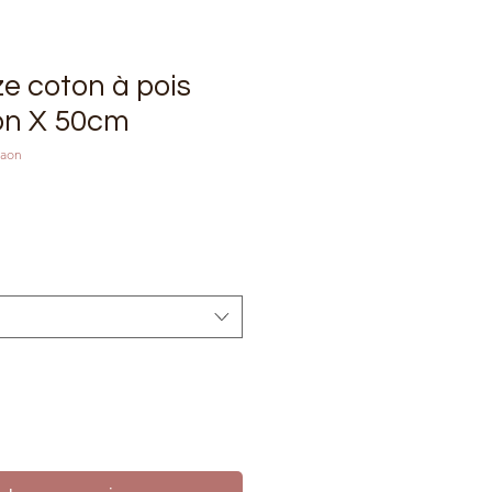
e coton à pois
on X 50cm
paon
rix