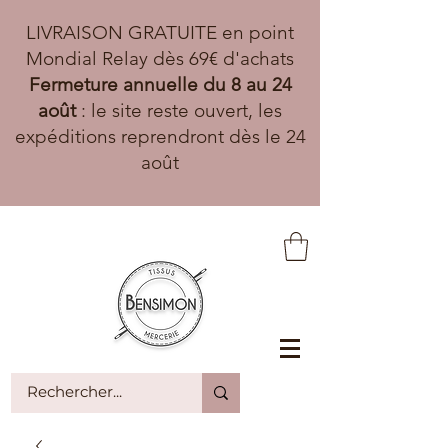
LIVRAISON GRATUITE en point
Mondial Relay dès 69€ d'achats
Fermeture annuelle du 8 au 24
août
: le site reste ouvert, les
expéditions reprendront dès le 24
août