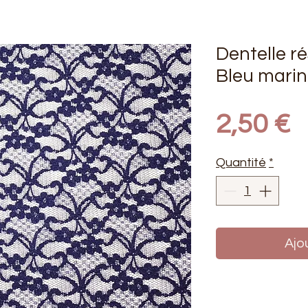
Dentelle rés
Bleu mari
P
2,50 €
Quantité
*
Ajo