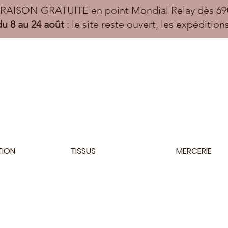
VRAISON GRATUITE en point Mondial Relay dès 69€
u 8 au 24 août
: le site reste ouvert, les expéditio
TION
TISSUS
MERCERIE