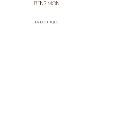
BENSIMON
LA BOUTIQUE
Ouverte du lundi au vendredi
de 9:30 à 12:30 et de 14:00 à 17:00
26 rue Francis de Pressensé
13001 Marseille
CONTACT
Tel.
04 91 90 18 89
tissusbensimon@gmail.com