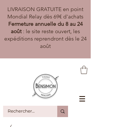
LIVRAISON GRATUITE en point
Mondial Relay dès 69€ d'achats
Fermeture annuelle du 8 au 24
août
: le site reste ouvert, les
expéditions reprendront dès le 24
août