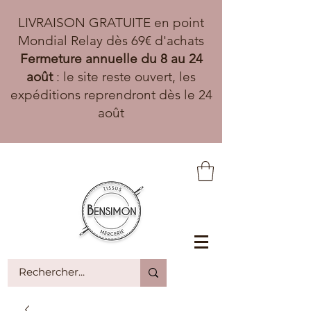
LIVRAISON GRATUITE en point
Mondial Relay dès 69€ d'achats
Fermeture annuelle du 8 au 24
août
: le site reste ouvert, les
expéditions reprendront dès le 24
août