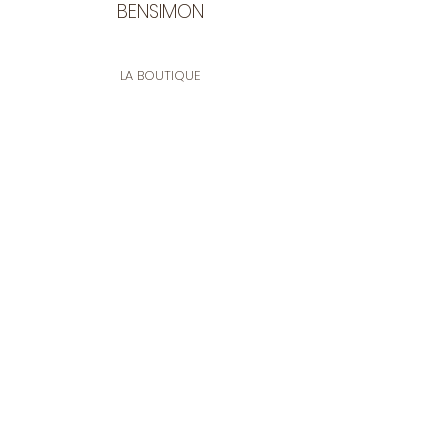
BENSIMON
LA BOUTIQUE
Ouverte du lundi au vendredi
de 9:30 à 12:30 et de 14:00 à 17:00
26 rue Francis de Pressensé
13001 Marseille
CONTACT
Tel.
04 91 90 18 89
tissusbensimon@gmail.com