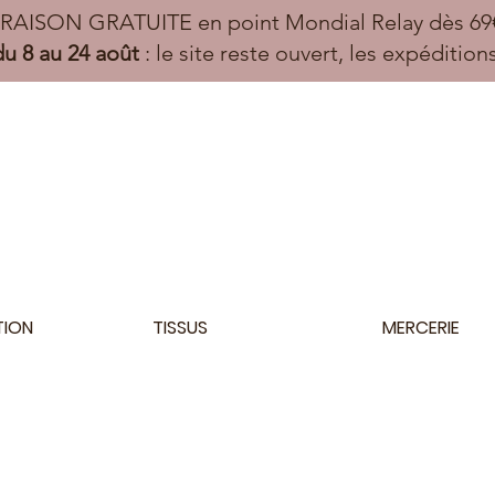
VRAISON GRATUITE en point Mondial Relay dès 69€
u 8 au 24 août
: le site reste ouvert, les expéditio
TION
TISSUS
MERCERIE