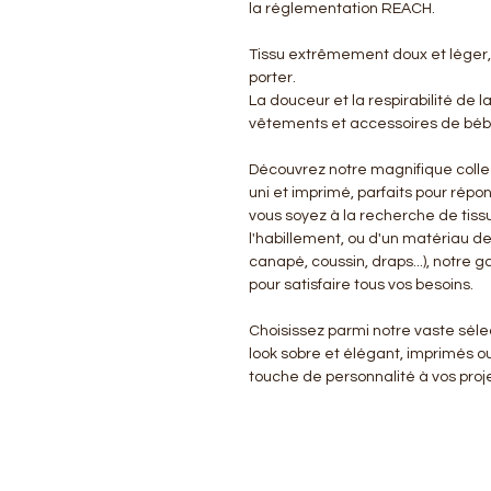
la réglementation REACH.
Tissu extrêmement doux et léger,
porter.
La douceur et la respirabilité de l
vêtements et accessoires de bébé
Découvrez notre magnifique colle
uni et imprimé, parfaits pour répo
vous soyez à la recherche de tissu
l'habillement, ou d'un matériau d
canapé, coussin, draps...), notre
pour satisfaire tous vos besoins.
Choisissez parmi notre vaste sélect
look sobre et élégant, imprimés o
touche de personnalité à vos proje