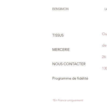
BENSIMON
L
Ou
TISSUS
de 
MERCERIE
26
NOUS CONTACTER
13
Programme de fidélité
*En France uniquement