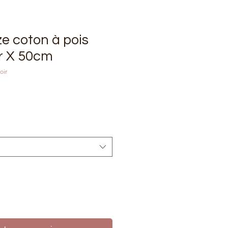
e coton à pois
ir X 50cm
oir
rix