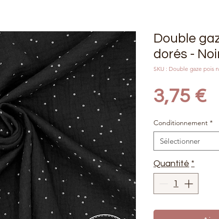
Double gaz
dorés - No
SKU : Double gaze pois n
P
3,75 €
Conditionnement
*
Sélectionner
Quantité
*