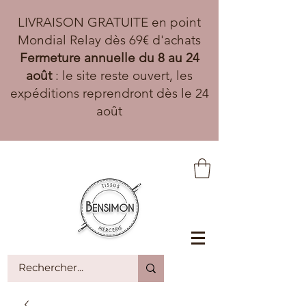
LIVRAISON GRATUITE en point
Mondial Relay dès 69€ d'achats
Fermeture annuelle du 8 au 24
août
: le site reste ouvert, les
expéditions reprendront dès le 24
août