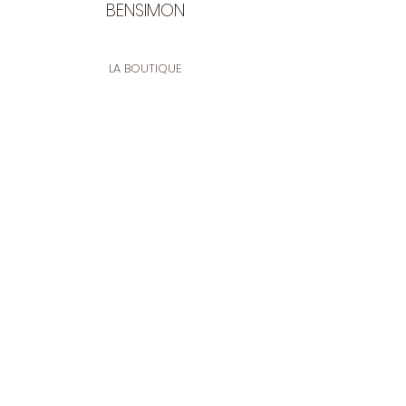
BENSIMON
LA BOUTIQUE
Ouverte du lundi au vendredi
de 9:30 à 12:30 et de 14:00 à 17:00
26 rue Francis de Pressensé
13001 Marseille
CONTACT
Tel.
04 91 90 18 89
tissusbensimon@gmail.com